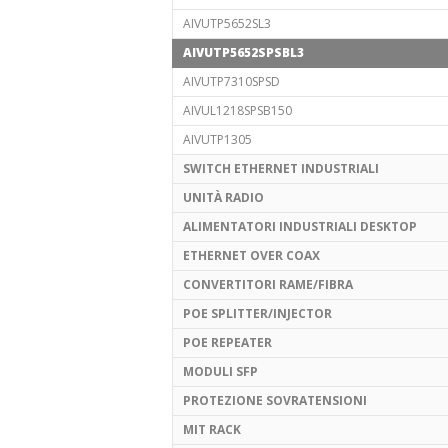
AIVUTP5652SL3
AIVUTP5652SPSBL3
AIVUTP7310SPSD
AIVUL1218SPSB150
AIVUTP1305
SWITCH ETHERNET INDUSTRIALI
UNITÀ RADIO
ALIMENTATORI INDUSTRIALI DESKTOP
ETHERNET OVER COAX
CONVERTITORI RAME/FIBRA
POE SPLITTER/INJECTOR
POE REPEATER
MODULI SFP
PROTEZIONE SOVRATENSIONI
MIT RACK