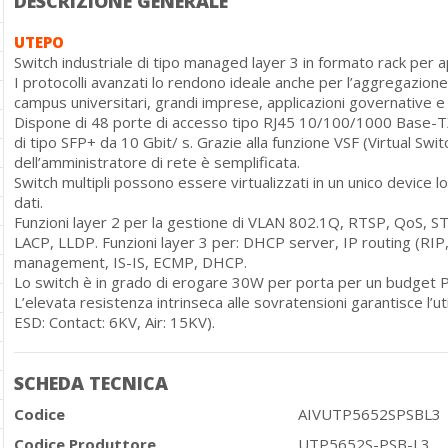
DESCRIZIONE GENERALE
UTEPO
Switch industriale di tipo managed layer 3 in formato rack per ap
I protocolli avanzati lo rendono ideale anche per l’aggregazione 
campus universitari, grandi imprese, applicazioni governative e 
Dispone di 48 porte di accesso tipo RJ45 10/100/1000 Base-TX 
di tipo SFP+ da 10 Gbit/ s. Grazie alla funzione VSF (Virtual Sw
dell’amministratore di rete è semplificata.
Switch multipli possono essere virtualizzati in un unico device lo
dati.
Funzioni layer 2 per la gestione di VLAN 802.1Q, RTSP, QoS,
LACP, LLDP. Funzioni layer 3 per: DHCP server, IP routing (R
management, IS-IS, ECMP, DHCP.
Lo switch è in grado di erogare 30W per porta per un budget 
L’elevata resistenza intrinseca alle sovratensioni garantisce l’ut
ESD: Contact: 6KV, Air: 15KV).
SCHEDA TECNICA
Codice
AIVUTP5652SPSBL3
Codice Produttore
UTP5652S-PSB-L3