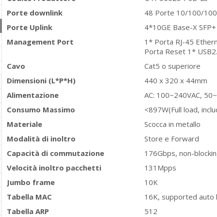
Porte downlink
48 Porte 10/100/100
Porte Uplink
4*10GE Base-X SFP+
Management Port
1* Porta RJ-45 Ethe
Porta Reset 1* USB2.
Cavo
Cat5 o superiore
Dimensioni (L*P*H)
440 x 320 x 44mm
Alimentazione
AC: 100~240VAC, 50~
Consumo Massimo
<897W(Full load, incl
Materiale
Scocca in metallo
Modalità di inoltro
Store e Forward
Capacità di commutazione
176Gbps, non-blocki
Velocità inoltro pacchetti
131Mpps
Jumbo frame
10K
Tabella MAC
16K, supported auto 
Tabella ARP
512