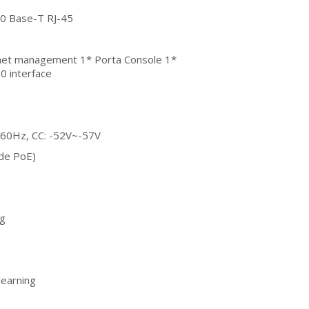
0 Base-T RJ-45
rnet management 1* Porta Console 1*
0 interface
60Hz, CC: -52V~-57V
ude PoE)
ng
learning