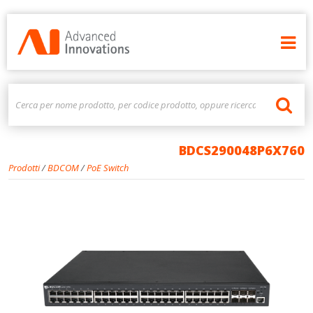
BDCS290048P6X760
Prodotti
/
BDCOM
/
PoE Switch