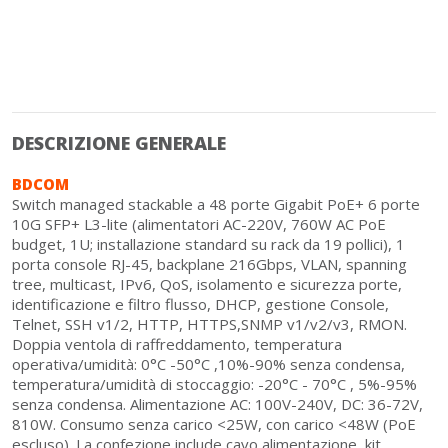
DESCRIZIONE GENERALE
BDCOM
Switch managed stackable a 48 porte Gigabit PoE+ 6 porte
10G SFP+ L3-lite (alimentatori AC-220V, 760W AC PoE
budget, 1U; installazione standard su rack da 19 pollici), 1
porta console RJ-45, backplane 216Gbps, VLAN, spanning
tree, multicast, IPv6, QoS, isolamento e sicurezza porte,
identificazione e filtro flusso, DHCP, gestione Console,
Telnet, SSH v1/2, HTTP, HTTPS,SNMP v1/v2/v3, RMON.
Doppia ventola di raffreddamento, temperatura
operativa/umidità: 0°C -50°C ,10%-90% senza condensa,
temperatura/umidità di stoccaggio: -20°C - 70°C , 5%-95%
senza condensa. Alimentazione AC: 100V-240V, DC: 36-72V,
810W. Consumo senza carico <25W, con carico <48W (PoE
escluso). La confezione include cavo alimentazione, kit