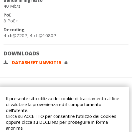
Banda in ingresso
40 Mb/s
PoE
8 PoE+
Decoding
4-ch@720P, 4-ch@1080P
DOWNLOADS
DATASHEET UNVKIT15
Il presente sito utilizza dei cookie di tracciamento al fine
di valutare la provenienza ed il comportamento
dell'utente.
Via dell'Artigianato, 32F
Clicca su ACCETTO per consentire l'utilizzo dei Cookies
20865 Usmate Velate (MB)
oppure clicca su DECLINO per proseguire in forma
Indicazioni Stradali
anonima