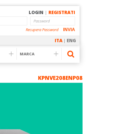
LOGIN
|
REGISTRATI
Recupera Password
INVIA
ITA
|
ENG
KPNVE208ENP08