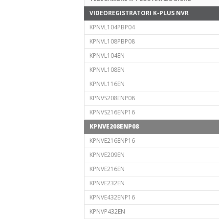
VIDEOREGISTRATORI K-PLUS NVR
KPNVL104PBP04
KPNVL108PBP08
KPNVL104EN
KPNVL108EN
KPNVL116EN
KPNVS208ENP08
KPNVS216ENP16
KPNVE208ENP08
KPNVE216ENP16
KPNVE209EN
KPNVE216EN
KPNVE232EN
KPNVE432ENP16
KPNVP432EN