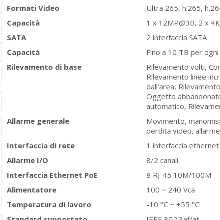
Formati Video
Ultra 265, h.265, h.2
Capacità
1 x 12MP@30, 2 x 4
SATA
2 interfaccia SATA
Capacità
Fino a 10 TB per ogni
Rilevamento di base
Rilevamento volti, Con
Rilevamento linee incr
dall’area, Rilevament
Oggetto abbandonato
automatico, Rilevame
Allarme generale
Movimento, manomiss
perdita video, allarme
Interfaccia di rete
1 interfaccia ethern
Allarme I/O
8/2 canali
Interfaccia Ethernet PoE
8 RJ-45 10M/100M
Alimentatore
100 ~ 240 Vca
Temperatura di lavoro
-10 °C ~ +55 °C
Standard supportato
IEEE 802.3af/at