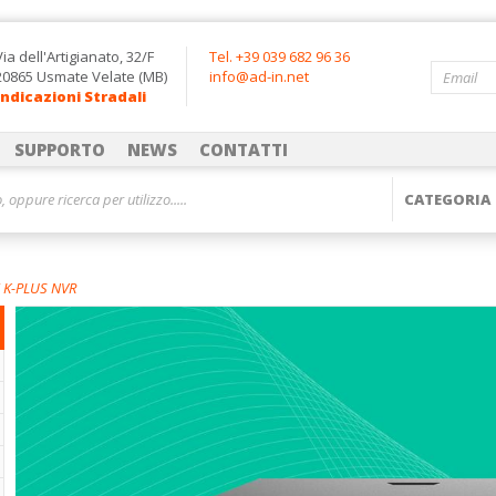
Via dell'Artigianato, 32/F
Tel. +39 039 682 96 36
20865 Usmate Velate (MB)
info@ad-in.net
Indicazioni Stradali
SUPPORTO
NEWS
CONTATTI
i K-PLUS NVR