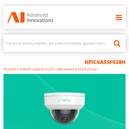
KPIC6A5SF028H
Prodotti
/
K-NEW: Linea K-PLUS
/
Telecamere K-PLUS Dome