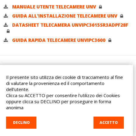
MANUALE UTENTE TELECAMERE UNV
GUIDA ALL'INSTALLAZIONE TELECAMERE UNV
DATASHEET TELECAMERA UNVIPC3615SR3ADPF28F
GUIDA RAPIDA TELECAMERE UNVIPC3600
Il presente sito utilizza dei cookie di tracciamento al fine
di valutare la provenienza ed il comportamento
dell'utente.
Via dell'Artigianato, 32F
Clicca su ACCETTO per consentire l'utilizzo dei Cookies
20865 Usmate Velate (MB)
oppure clicca su DECLINO per proseguire in forma
Indicazioni Stradali
anonima
Tel. +39 039 682 96 36
info@ad-in.net
DECLINO
ACCETTO