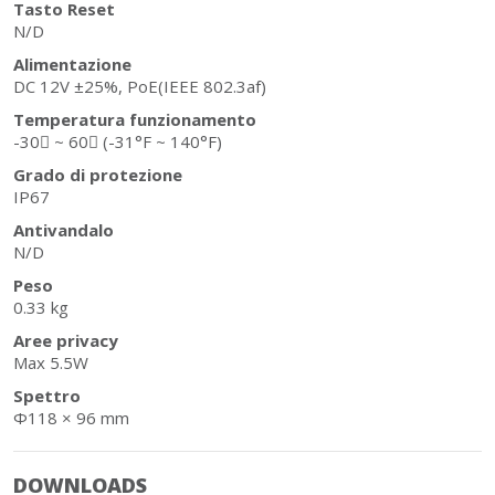
Tasto Reset
N/D
Alimentazione
DC 12V ±25%, PoE(IEEE 802.3af)
Temperatura funzionamento
-30􀂥 ~ 60􀂥 (-31°F ~ 140°F)
Grado di protezione
IP67
Antivandalo
N/D
Peso
0.33 kg
Aree privacy
Max 5.5W
Spettro
Φ118 × 96 mm
DOWNLOADS