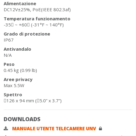
Alimentazione
DC12V±25%, PoE(IEEE 802.3af)
Temperatura funzionamento
-35􀂥 ~ +60􀂥 (-31°F ~ 140°F)
Grado di protezione
IP67
Antivandalo
N/A
Peso
0.45 kg (0.99 lb)
Aree privacy
Max 5.5W
Spettro
􀈡126 x 94 mm (􀈡5.0” x 3.7”)
DOWNLOADS
MANUALE UTENTE TELECAMERE UNV