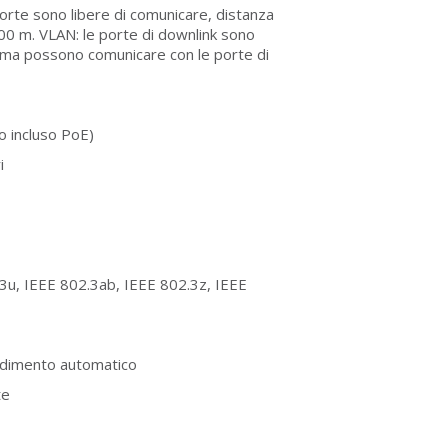
porte sono libere di comunicare, distanza
100 m. VLAN: le porte di downlink sono
ra, ma possono comunicare con le porte di
o incluso PoE)
i
3u, IEEE 802.3ab, IEEE 802.3z, IEEE
ndimento automatico
te