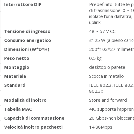
Interruttore DIP
Predefinito: tutte le 
di trasmissione: 0 ~ 
isolate l’una dall’alt
uplink.
Tensione di ingresso
48 ~ 57 V CC
Consumo energetico
≤125 W (a pieno caric
Dimensioni (W*D*H)
200*102*27 millimetr
Peso netto
0,5 kg
Montaggio
desktop o parete
Materiale
Scocca in metallo
Standard
IEEE 802.3, IEEE 802.
802.3x
Modalità di inoltro
Store and forward
Tabella MAC
4K, supporta l’appre
Capacità di commutazione
20 Gbps/non bloccan
Velocità inoltro pacchetti
14.88Mpps