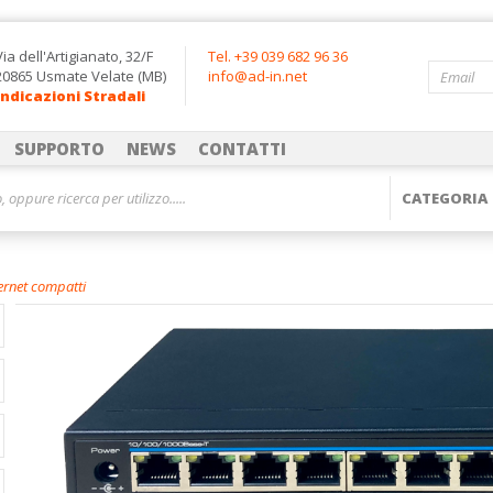
Via dell'Artigianato, 32/F
Tel. +39 039 682 96 36
20865 Usmate Velate (MB)
info@ad-in.net
Indicazioni Stradali
SUPPORTO
NEWS
CONTATTI
ernet compatti