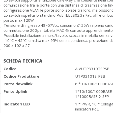
comunicazione tra le porte con una distanza di trasmissione fin
configurazione VLAN le porte sono isolate tra loro, ma possono 
Lo switch rispetta lo standard PoE IEEE802.3af/at, offre un b
porta, max 120W.
Tensione di ingresso 48~57Vcc, consumo ≤125W (a pieno carico 
commutazione 20Gps, tabella MAC 4k con auto apprendimento
Possibile installazione a muro/tavolo, scocca in metallo senza
-10°C ~ 45°C, umidità max 95% senza condensa, protezione dat
200 x 102 x 27.
SCHEDA TECNICA
Codice
AIVUTP3310TSPSB
Codice Produttore
UTP3310TS-PSB
Porte downlink
8 * 10/100/1000BASE
Porte Uplink
1*10/100/1000BASE-
1*1000BASE-X SFP
Indicatori LED
1 * PWR, 10 * Collega
indicatori PoE