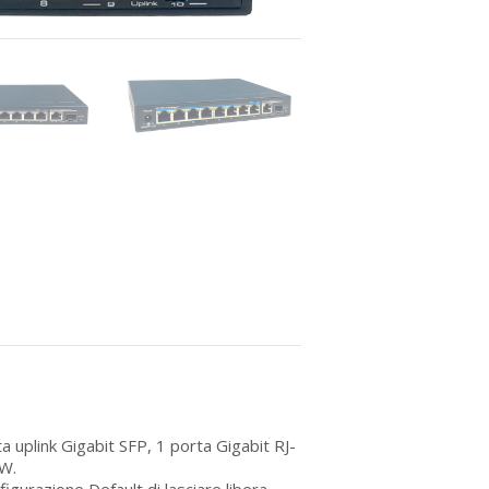
uplink Gigabit SFP, 1 porta Gigabit RJ-
5W.
gurazione Default di lasciare libera