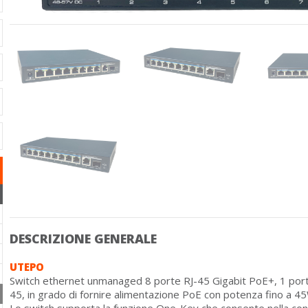
DESCRIZIONE GENERALE
UTEPO
Switch ethernet unmanaged 8 porte RJ-45 Gigabit PoE+, 1 porta 
45, in grado di fornire alimentazione PoE con potenza fino a 4
Lo switch supporta la funzione One-Key che consente nella confi