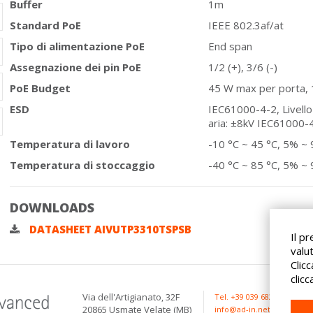
Buffer
1m
Standard PoE
IEEE 802.3af/at
Tipo di alimentazione PoE
End span
Assegnazione dei pin PoE
1/2 (+), 3/6 (-)
PoE Budget
45 W max per porta,
ESD
IEC61000-4-2, Livello 
aria: ±8kV IEC61000-4-
Temperatura di lavoro
-10 °C ~ 45 °C, 5% ~
Temperatura di stoccaggio
-40 °C ~ 85 °C, 5% ~
DOWNLOADS
DATASHEET AIVUTP3310TSPSB
Il pr
valu
Clic
clic
Via dell'Artigianato, 32F
Tel. +39 039 682 96 36
20865 Usmate Velate (MB)
info@ad-in.net