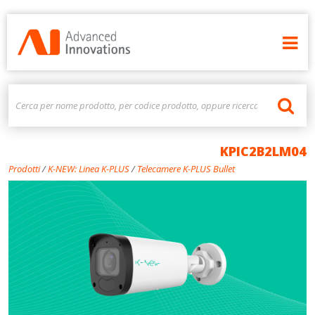
KPIC2B2LM04
Prodotti
/
K-NEW: Linea K-PLUS
/
Telecamere K-PLUS Bullet