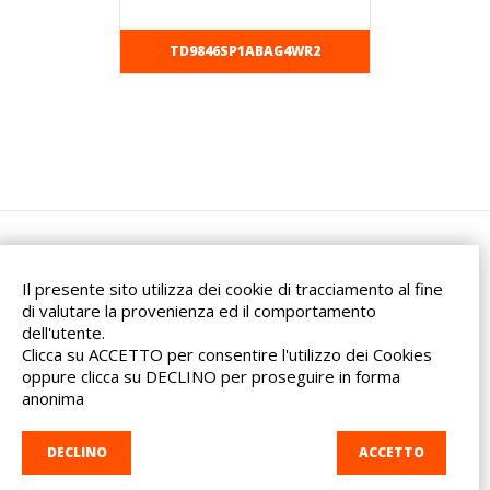
TD9846SP1ABAG4WR2
Il presente sito utilizza dei cookie di tracciamento al fine
di valutare la provenienza ed il comportamento
dell'utente.
Via dell'Artigianato, 32F
Clicca su ACCETTO per consentire l'utilizzo dei Cookies
20865 Usmate Velate (MB)
oppure clicca su DECLINO per proseguire in forma
Indicazioni Stradali
anonima
Tel. +39 039 682 96 36
info@ad-in.net
DECLINO
ACCETTO