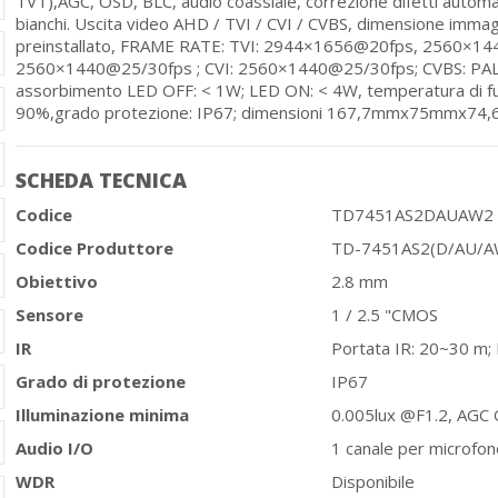
TVT),AGC, OSD, BLC, audio coassiale, correzione difetti automa
bianchi. Uscita video AHD / TVI / CVI / CVBS, dimensione imm
preinstallato, FRAME RATE: TVI: 2944×1656@20fps, 2560×1
2560×1440@25/30fps ; CVI: 2560×1440@25/30fps; CVBS: PAL/
assorbimento LED OFF: < 1W; LED ON: < 4W, temperatura di fu
90%,grado protezione: IP67; dimensioni 167,7mmx75mmx74,6
SCHEDA TECNICA
Codice
TD7451AS2DAUAW2
Codice Produttore
TD-7451AS2(D/AU/A
Obiettivo
2.8 mm
Sensore
1 / 2.5 "CMOS
IR
Portata IR: 20~30 m; 
Grado di protezione
IP67
Illuminazione minima
0.005lux @F1.2, AGC 
Audio I/O
1 canale per microfon
WDR
Disponibile