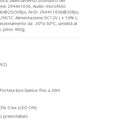
tica, bilanciamento utomatico dei
agine 2944x1656, Audio: microfono
440@25/30fps; AHD: 2944×1656@20fps,
NSTC. Alimentazione DC12V ( ± 10% ),
nzionamento da -30°a 50°C, umidità al
, peso 400g.
W2)
Portata luce bianca: fino a 20m
ON; 0 lux (LED ON)
o preinstallato