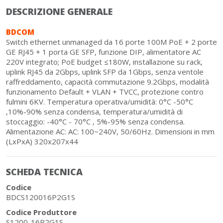
DESCRIZIONE GENERALE
BDCOM
Switch ethernet unmanaged da 16 porte 100M PoE + 2 porte
GE RJ45 + 1 porta GE SFP, funzione DIP, alimentatore AC
220V integrato; PoE budget ≤180W, installazione su rack,
uplink RJ45 da 2Gbps, uplink SFP da 1Gbps, senza ventole
raffreddamento, capacità commutazione 9.2Gbps, modalità
funzionamento Default + VLAN + TVCC, protezione contro
fulmini 6KV. Temperatura operativa/umidità: 0°C -50°C
,10%-90% senza condensa, temperatura/umidità di
stoccaggio: -40°C - 70°C , 5%-95% senza condensa.
Alimentazione AC: AC: 100~240V, 50/60Hz. Dimensioni in mm
(LxPxA) 320x207x44
SCHEDA TECNICA
Codice
BDCS120016P2G1S
Codice Produttore
S1200-16P2G1S