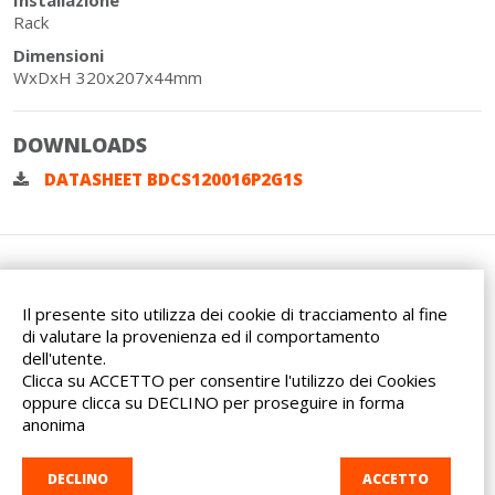
Rack
Dimensioni
WxDxH 320x207x44mm
DOWNLOADS
DATASHEET BDCS120016P2G1S
Il presente sito utilizza dei cookie di tracciamento al fine
di valutare la provenienza ed il comportamento
dell'utente.
Via dell'Artigianato, 32F
Clicca su ACCETTO per consentire l'utilizzo dei Cookies
20865 Usmate Velate (MB)
oppure clicca su DECLINO per proseguire in forma
Indicazioni Stradali
anonima
Tel. +39 039 682 96 36
info@ad-in.net
DECLINO
ACCETTO