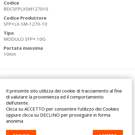
Codice
BDCSFPLXSM127010
Codice Produttore
SFP+LX-SM-1270-10
Tipo
MODULO SFP+ 10G
Portata massima
10Km
Il presente sito utilizza dei cookie di tracciamento al fine
di valutare la provenienza ed il comportamento
dell'utente.
Via dell'Artigianato, 32F
Clicca su ACCETTO per consentire l'utilizzo dei Cookies
20865 Usmate Velate (MB)
oppure clicca su DECLINO per proseguire in forma
Indicazioni Stradali
anonima
Tel. +39 039 682 96 36
info@ad-in.net