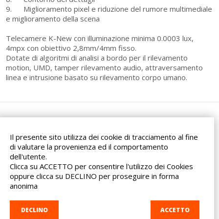
9. Miglioramento pixel e riduzione del rumore multimediale
e miglioramento della scena
Telecamere K-New con illuminazione minima 0.0003 lux,
4mpx con obiettivo 2,8mm/4mm fisso.
Dotate di algoritmi di analisi a bordo per il rilevamento
motion, UMD, tamper rilevamento audio, attraversamento
linea e intrusione basato su rilevamento corpo umano.
Il presente sito utilizza dei cookie di tracciamento al fine
di valutare la provenienza ed il comportamento
dell'utente.
Via dell'Artigianato, 32F
Clicca su ACCETTO per consentire l'utilizzo dei Cookies
20865 Usmate Velate (MB)
oppure clicca su DECLINO per proseguire in forma
Indicazioni Stradali
anonima
Tel. +39 039 682 96 36
info@ad-in.net
DECLINO
ACCETTO