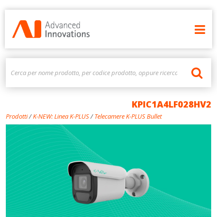
KPIC1A4LF028HV2
Prodotti
/
K-NEW: Linea K-PLUS
/
Telecamere K-PLUS Bullet