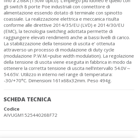
fino a 2.68A (150W tipico). L'impiego più idoneo è quello con
gli switch 8 porte Poe industriali con connettore di
alimentazione essendo dotato di terminale con spinotto
coassiale. La realizzazione elettrica e meccanica risulta
conforme alle direttive 2014/35/EU (LVD) e 2014/30/EU
(EMC), la tecnologia switching adottata permette di
raggiungere elevati rendimenti anche ai bassi livelli di carico.
La stabilizzazione della tensione di uscita e’ ottenuta
attraverso un processo di modulazione di duty cycle
(modulazione P.W.M.=pulse width modulation). La regolazione
della tensione di uscita viene eseguita in fabbrica in modo da
ottenere la corretta tensione di uscita nell'intervallo 54.0V～
54.65V. Utilizzo in interno nel range di temperatura:
-30/+70°C. Dimensioni 161x68x32mm. Peso 494g.
SCHEDA TECNICA
Codice
AIVUGM1525440268F72