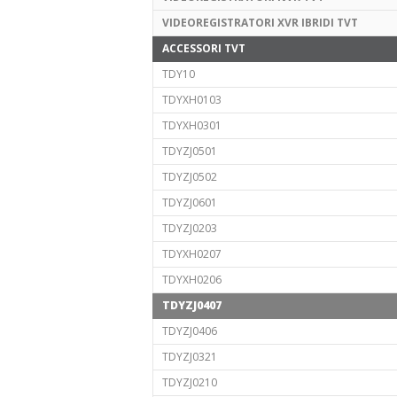
VIDEOREGISTRATORI XVR IBRIDI TVT
ACCESSORI TVT
TDY10
TDYXH0103
TDYXH0301
TDYZJ0501
TDYZJ0502
TDYZJ0601
TDYZJ0203
TDYXH0207
TDYXH0206
TDYZJ0407
TDYZJ0406
TDYZJ0321
TDYZJ0210